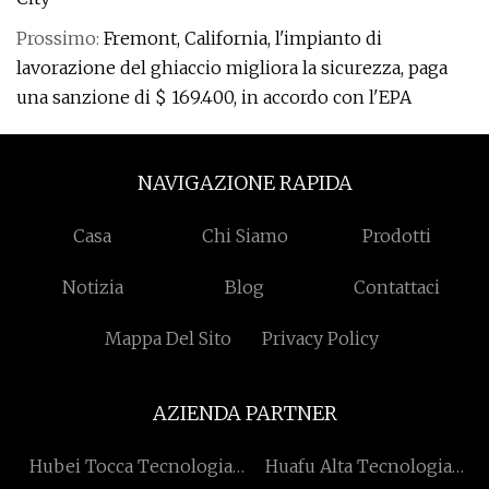
Prossimo:
Fremont, California, l'impianto di
lavorazione del ghiaccio migliora la sicurezza, paga
una sanzione di $ 169.400, in accordo con l'EPA
NAVIGAZIONE RAPIDA
Casa
Chi Siamo
Prodotti
Notizia
Blog
Contattaci
Mappa Del Sito
Privacy Policy
AZIENDA PARTNER
Hubei Tocca Tecnologia
Huafu Alta Tecnologia